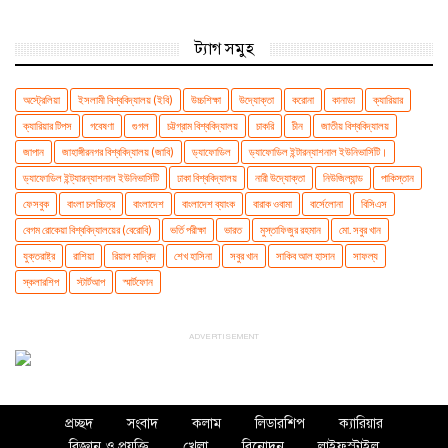
ট্যাগ সমুহ
অস্ট্রেলিয়া
ইসলামী বিশ্ববিদ্যালয় (ইবি)
উচ্চশিক্ষা
উদ্যোক্তা
করোনা
কানাডা
ক্যারিয়ার
ক্যারিয়ার টিপস
গবেষণা
গুগল
চট্টগ্রাম বিশ্ববিদ্যালয়
চাকরি
চীন
জাতীয় বিশ্ববিদ্যালয়
জাপান
জাহাঙ্গীরনগর বিশ্ববিদ্যালয় (জাবি)
ড্যাফোডিল
ড্যাফোডিল ইন্টারন্যাশনাল ইউনিভার্সিটি।
ড্যাফোডিল ইন্ট্যারন্যাশনাল ইউনিভার্সিটি
ঢাকা বিশ্ববিদ্যালয়
নারী উদ্যোক্তা
নিউজিল্যান্ড
পাকিস্তান
ফেসবুক
বাংলা চলচ্চিত্র
বাংলাদেশ
বাংলাদেশ ব্যাংক
বারাক ওবামা
বার্সেলোনা
বিসিএস
বেগম রোকেয়া বিশ্ববিদ্যালয়ের (বেরোবি)
ভর্তি পরীক্ষা
ভারত
মুস্তাফিজুর রহমান
মো. সবুর খান
যুক্তরাষ্ট্র
রাশিয়া
রিয়াল মাদ্রিদ
শেখ হাসিনা
সবুর খান
সাকিব আল হাসান
সাফল্য
স্কলারশিপ
স্টার্টআপ
স্মার্টফোন
ADVERTISEMENT
প্রচ্ছদ
সংবাদ
কলাম
লিডারশিপ
ক্যারিয়ার
বিজ্ঞান ও প্রযুক্তি
খেলা
বিনোদন
লাইফস্টাইল