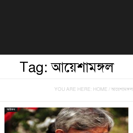
বিজ্ঞান ও প্রযুক্তি
খেলা
সংস্কৃতি
হেলথ এন্ড লাইফস্টাইল
Tag:
আয়েশামঙ্গল
YOU ARE HERE:
HOME
/
আয়েশামঙ্গল
আইকন