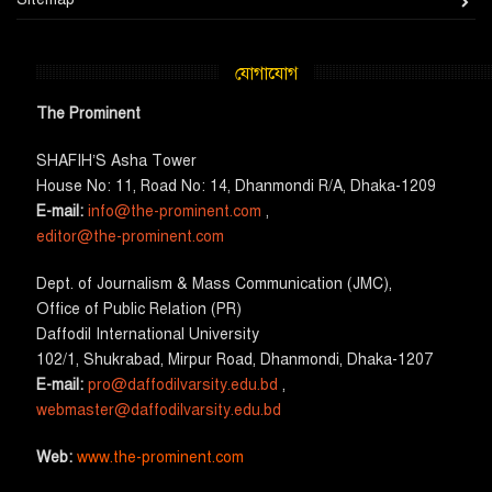
যোগাযোগ
The Prominent
SHAFIH’S Asha​ Tower​
House No: 11, Road No: 14, Dhanmondi R/A, Dhaka-1209
E-mail:
info@the-prominent.com
,
editor@the-prominent.com
​Dept. of Journalism & Mass Communication (JMC)​,
Office of Public Relation (PR)
​Daffodil International University
102/1, Shukrabad, Mirpur Road, Dhanmondi, Dhaka-1207
E-mail:
pro@daffodilvarsity.edu.bd
,
webmaster@daffodilvarsity.edu.bd
Web:
www.the-prominent.com