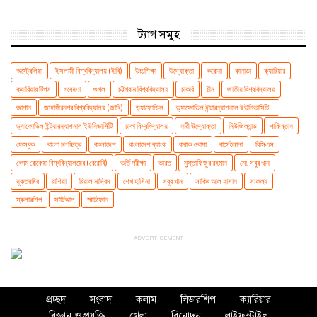
ট্যাগ সমুহ
অস্ট্রেলিয়া
ইসলামী বিশ্ববিদ্যালয় (ইবি)
উচ্চশিক্ষা
উদ্যোক্তা
করোনা
কানাডা
ক্যারিয়ার
ক্যারিয়ার টিপস
গবেষণা
গুগল
চট্টগ্রাম বিশ্ববিদ্যালয়
চাকরি
চীন
জাতীয় বিশ্ববিদ্যালয়
জাপান
জাহাঙ্গীরনগর বিশ্ববিদ্যালয় (জাবি)
ড্যাফোডিল
ড্যাফোডিল ইন্টারন্যাশনাল ইউনিভার্সিটি।
ড্যাফোডিল ইন্ট্যারন্যাশনাল ইউনিভার্সিটি
ঢাকা বিশ্ববিদ্যালয়
নারী উদ্যোক্তা
নিউজিল্যান্ড
পাকিস্তান
ফেসবুক
বাংলা চলচ্চিত্র
বাংলাদেশ
বাংলাদেশ ব্যাংক
বারাক ওবামা
বার্সেলোনা
বিসিএস
বেগম রোকেয়া বিশ্ববিদ্যালয়ের (বেরোবি)
ভর্তি পরীক্ষা
ভারত
মুস্তাফিজুর রহমান
মো. সবুর খান
যুক্তরাষ্ট্র
রাশিয়া
রিয়াল মাদ্রিদ
শেখ হাসিনা
সবুর খান
সাকিব আল হাসান
সাফল্য
স্কলারশিপ
স্টার্টআপ
স্মার্টফোন
ADVERTISEMENT
প্রচ্ছদ
সংবাদ
কলাম
লিডারশিপ
ক্যারিয়ার
বিজ্ঞান ও প্রযুক্তি
খেলা
বিনোদন
লাইফস্টাইল