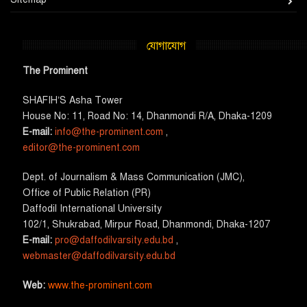
যোগাযোগ
The Prominent
SHAFIH’S Asha​ Tower​
House No: 11, Road No: 14, Dhanmondi R/A, Dhaka-1209
E-mail:
info@the-prominent.com
,
editor@the-prominent.com
​Dept. of Journalism & Mass Communication (JMC)​,
Office of Public Relation (PR)
​Daffodil International University
102/1, Shukrabad, Mirpur Road, Dhanmondi, Dhaka-1207
E-mail:
pro@daffodilvarsity.edu.bd
,
webmaster@daffodilvarsity.edu.bd
Web:
www.the-prominent.com