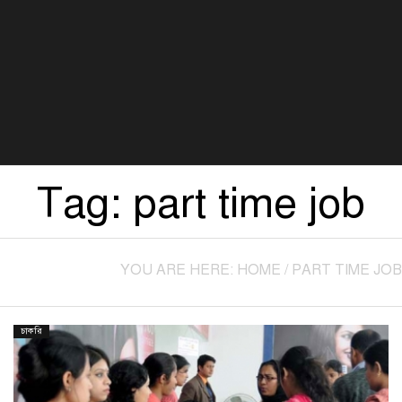
বিজ্ঞান ও প্রযুক্তি
খেলা
সংস্কৃতি
হেলথ এন্ড লাইফস্টাইল
Tag:
part time job
YOU ARE HERE:
HOME
/
PART TIME JOB
চাকরি