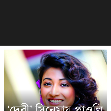
বিজ্ঞান ও প্রযুক্তি
খেলা
সংস্কৃতি
হেলথ এন্ড লাইফস্টাইল
‘দেবী’ সিনেমায় পাওলি