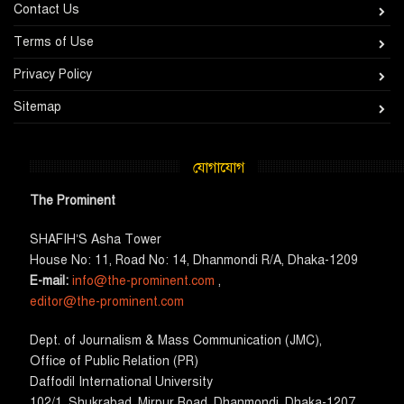
Contact Us
Terms of Use
Privacy Policy
Sitemap
যোগাযোগ
The Prominent
SHAFIH’S Asha​ Tower​
House No: 11, Road No: 14, Dhanmondi R/A, Dhaka-1209
E-mail:
info@the-prominent.com
,
editor@the-prominent.com
​Dept. of Journalism & Mass Communication (JMC)​,
Office of Public Relation (PR)
​Daffodil International University
102/1, Shukrabad, Mirpur Road, Dhanmondi, Dhaka-1207