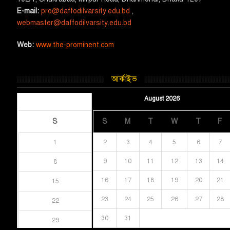
E-mail:
pro@daffodilvarsity.edu.bd
,
webmaster@daffodilvarsity.edu.bd
Web:
www.the-prominent.com
আর্কাইভ
August 2026
August 2026
S
S
M
T
W
T
F
1
2
3
4
5
6
7
9
10
11
12
13
14
8
16
17
18
19
20
21
15
23
24
25
26
27
28
22
30
31
29