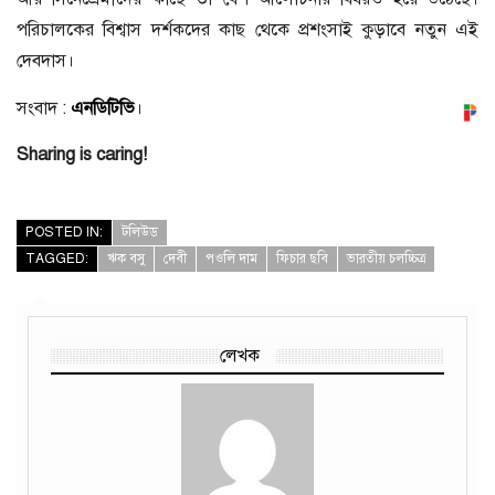
পরিচালকের বিশ্বাস দর্শকদের কাছ থেকে প্রশংসাই কুড়াবে নতুন এই
দেবদাস।
সংবাদ :
এনডিটিভি
।
Sharing is caring!
POSTED IN:
টলিউড
TAGGED:
ঋক বসু
দেবী
পওলি দাম
ফিচার ছবি
ভারতীয় চলচ্চিত্র
লেখক