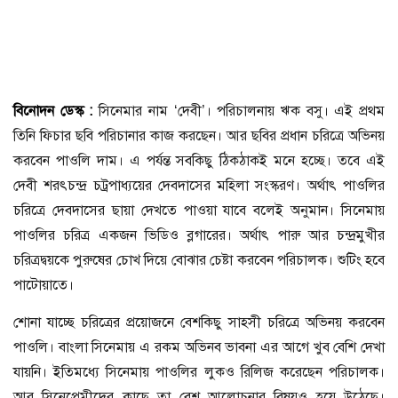
বিনোদন ডেস্ক :
সিনেমার নাম ‘দেবী’। পরিচালনায় ঋক বসু। এই প্রথম
তিনি ফিচার ছবি পরিচানার কাজ করছেন। আর ছবির প্রধান চরিত্রে অভিনয়
করবেন পাওলি দাম। এ পর্যন্ত সবকিছু ঠিকঠাকই মনে হচ্ছে। তবে এই
দেবী শরৎচন্দ্র চট্রপাধ্যয়ের দেবদাসের মহিলা সংস্করণ। অর্থাৎ পাওলির
চরিত্রে দেবদাসের ছায়া দেখতে পাওয়া যাবে বলেই অনুমান। সিনেমায়
পাওলির চরিত্র একজন ভিডিও ব্লগারের। অর্থাৎ পারু আর চন্দ্রমুখীর
চরিত্রদ্বয়কে পুরুষের চোখ দিয়ে বোঝার চেষ্টা করবেন পরিচালক। শুটিং হবে
পাটোয়াতে।
শোনা যাচ্ছে চরিত্রের প্রয়োজনে বেশকিছু সাহসী চরিত্রে অভিনয় করবেন
পাওলি। বাংলা সিনেমায় এ রকম অভিনব ভাবনা এর আগে খুব বেশি দেখা
যায়নি। ইতিমধ্যে সিনেমায় পাওলির লুকও রিলিজ করেছেন পরিচালক।
আর সিনেপ্রেমীদের কাছে তা বেশ আলোচনার বিষয়ও হয়ে উঠেছে।