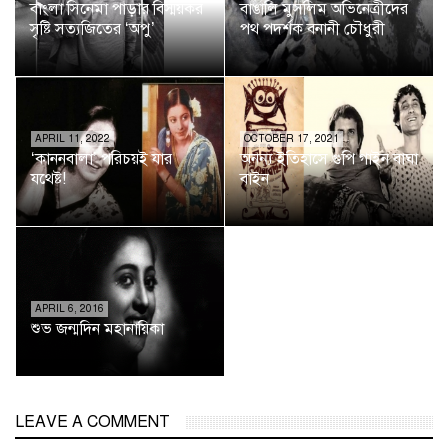
বাংলা সিনেমা পাড়ার বিস্ময়কর
বাঙালি মুসলিম অভিনেত্রীদের
সৃষ্টি সত্যজিতের ‘অপু’
পথ পদর্শক বনানী চৌধুরী
APRIL 11, 2022
OCTOBER 17, 2021
‘কাননবালা’ পরিচয়ই যার
অনন্য ইতিহাসে গুপি গাইন বাঘা
যথেষ্ট!
বাইন
APRIL 6, 2016
শুভ জন্মদিন মহানায়িকা
LEAVE A COMMENT