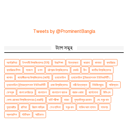
Tweets by @ProminentBangla
ট্যাগ সমুহ
অস্ট্রেলিয়া
ইসলামী বিশ্ববিদ্যালয় (ইবি)
উচ্চশিক্ষা
উদ্যোক্তা
করোনা
কানাডা
ক্যারিয়ার
ক্যারিয়ার টিপস
গবেষণা
গুগল
চট্টগ্রাম বিশ্ববিদ্যালয়
চাকরি
চীন
জাতীয় বিশ্ববিদ্যালয়
জাপান
জাহাঙ্গীরনগর বিশ্ববিদ্যালয় (জাবি)
ড্যাফোডিল
ড্যাফোডিল ইন্টারন্যাশনাল ইউনিভার্সিটি।
ড্যাফোডিল ইন্ট্যারন্যাশনাল ইউনিভার্সিটি
ঢাকা বিশ্ববিদ্যালয়
নারী উদ্যোক্তা
নিউজিল্যান্ড
পাকিস্তান
ফেসবুক
বাংলা চলচ্চিত্র
বাংলাদেশ
বাংলাদেশ ব্যাংক
বারাক ওবামা
বার্সেলোনা
বিসিএস
বেগম রোকেয়া বিশ্ববিদ্যালয়ের (বেরোবি)
ভর্তি পরীক্ষা
ভারত
মুস্তাফিজুর রহমান
মো. সবুর খান
যুক্তরাষ্ট্র
রাশিয়া
রিয়াল মাদ্রিদ
শেখ হাসিনা
সবুর খান
সাকিব আল হাসান
সাফল্য
স্কলারশিপ
স্টার্টআপ
স্মার্টফোন