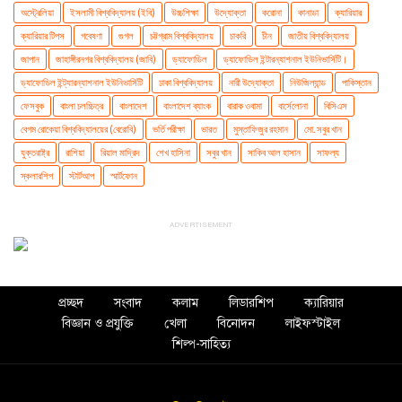
অস্ট্রেলিয়া
ইসলামী বিশ্ববিদ্যালয় (ইবি)
উচ্চশিক্ষা
উদ্যোক্তা
করোনা
কানাডা
ক্যারিয়ার
ক্যারিয়ার টিপস
গবেষণা
গুগল
চট্টগ্রাম বিশ্ববিদ্যালয়
চাকরি
চীন
জাতীয় বিশ্ববিদ্যালয়
জাপান
জাহাঙ্গীরনগর বিশ্ববিদ্যালয় (জাবি)
ড্যাফোডিল
ড্যাফোডিল ইন্টারন্যাশনাল ইউনিভার্সিটি।
ড্যাফোডিল ইন্ট্যারন্যাশনাল ইউনিভার্সিটি
ঢাকা বিশ্ববিদ্যালয়
নারী উদ্যোক্তা
নিউজিল্যান্ড
পাকিস্তান
ফেসবুক
বাংলা চলচ্চিত্র
বাংলাদেশ
বাংলাদেশ ব্যাংক
বারাক ওবামা
বার্সেলোনা
বিসিএস
বেগম রোকেয়া বিশ্ববিদ্যালয়ের (বেরোবি)
ভর্তি পরীক্ষা
ভারত
মুস্তাফিজুর রহমান
মো. সবুর খান
যুক্তরাষ্ট্র
রাশিয়া
রিয়াল মাদ্রিদ
শেখ হাসিনা
সবুর খান
সাকিব আল হাসান
সাফল্য
স্কলারশিপ
স্টার্টআপ
স্মার্টফোন
ADVERTISEMENT
প্রচ্ছদ
সংবাদ
কলাম
লিডারশিপ
ক্যারিয়ার
বিজ্ঞান ও প্রযুক্তি
খেলা
বিনোদন
লাইফস্টাইল
শিল্প-সাহিত্য