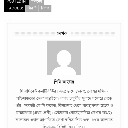
POSTED IN:
ফিটনেস
TAGGED:
গ্রিন টি
লিভার
লেখক
শিমি আক্তার
দি প্রমিনেন্ট কনট্রিবিউটর। জন্ম: ৬ মে ১৯৮৩, দেশের দক্ষিন-
পশ্চিমাঞ্চলের জেলা নড়াইলে। বাবার চাকুরীর সুবাদে যশোরে বেড়ে
ওঠা। সরকারী কে সি কলেজ, ঝিনাইদাহ থেকে ব্যবস্থাপনায় স্নাতক ও
স্নাতকোত্তর (প্রথম শ্রেণী)। ছোটবেলা থেকেই কবিতা লেখায় আগ্রহ।
কলেজের ওয়াল ম্যাগাজিনে লেখা কবিতা দিয়ে শুরু। প্রথম আলোতে
লিখেছেন বিভিন্ন বিষয় নিয়ে।