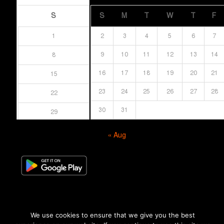
S
S
M
T
W
T
F
1
2
3
4
5
6
7
9
10
11
12
13
14
8
16
17
18
19
20
21
15
23
24
25
26
27
28
22
30
31
29
« Aug
We use cookies to ensure that we give you the best
© সর্বস্বত্ব সংরক্ষিত । এই ওয়েবসাইটের কোনো লেখা, ছবি, ভিডিও অনুমতি ছাড়া ব্যবহার