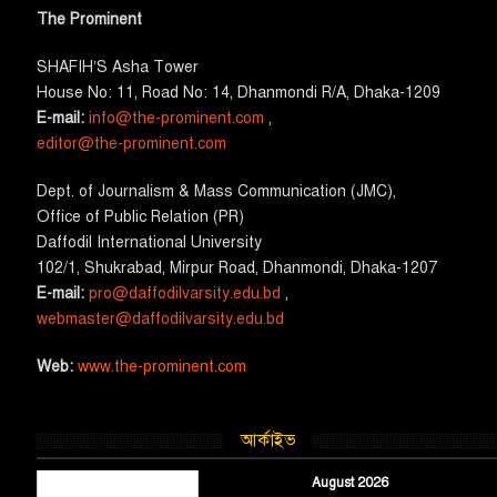
The Prominent
SHAFIH’S Asha​ Tower​
House No: 11, Road No: 14, Dhanmondi R/A, Dhaka-1209
E-mail:
info@the-prominent.com
,
editor@the-prominent.com
​Dept. of Journalism & Mass Communication (JMC)​,
Office of Public Relation (PR)
​Daffodil International University
102/1, Shukrabad, Mirpur Road, Dhanmondi, Dhaka-1207
E-mail:
pro@daffodilvarsity.edu.bd
,
webmaster@daffodilvarsity.edu.bd
Web:
www.the-prominent.com
আর্কাইভ
August 2026
August 2026