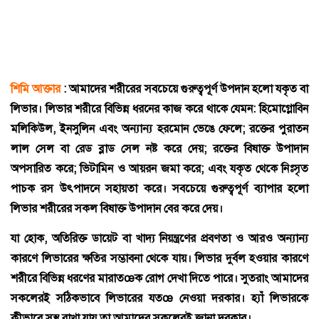
শিমি আক্তার
: আমাদের শরীরের সবচেয়ে গুরুত্বপূর্ণ উপদান হলো যকৃত বা
লিভার। লিভার শরীরে বিভিন্ন ধরনের কাজ করে থাকে যেমন: হিমোগ্লোবিন
মলিকিউল, ইনসুলিন এবং অন্যান্য হরমোন ভেঙে ফেলে; রক্তের পুরাতন
লাল সেল বা রেড ব্লাড সেল নষ্ট করে দেয়; রক্তের বিষাক্ত উপাদান
অপসারিত করে; ভিটামিন ও আয়রন জমা করে; এবং যকৃত থেকে নিঃসৃত
পাচক রস উৎপাদনে সহায়তা করে। সবচেয়ে গুরুত্বপূর্ণ ব্যাপার হলো
লিভার শরীরের সকল বিষাক্ত উপাদান বের করে দেয়।
যা হোক, অতিরিক্ত ডায়েট বা খাদ্য নিয়ন্ত্রণের প্রবণতা ও আরও অন্যান্য
কারণে লিভারের ক্ষতির সম্ভাবনা থেকে যায়। লিভার দুর্বল হওয়ার কারণে
শরীরে বিভিন্ন ধরণের মারাতœক রোগ দেখা দিতে পারে। সুতরাং আমাদের
সকলেরই সঠিকভাবে লিভারের যতœ নেওয়া দরকার। হ্যাঁ লিভারকে
কীভাবে সুস্থ রাখা যায় তা আমাদের সকলেরই জানা দরকার।