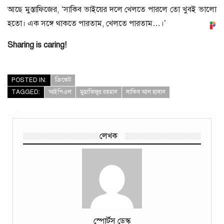
আছে মুস্তাফিজের, ‘সাকিব ভাইয়ের দলে খেলতে পারলে তো খুবই ভালো
হতো। এক সঙ্গে থাকতে পারতাম, খেলতে পারতাম…।’
Sharing is caring!
POSTED IN:
ক্রিকেট
TAGGED:
আইপিএল
মুস্তাফিজুর রহমান
সাকিব আল হাসান
লেখক
স্পোর্টস ডেস্ক