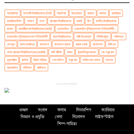
অস্ট্রেলিয়া
ইসলামী বিশ্ববিদ্যালয় (ইবি)
উচ্চশিক্ষা
উদ্যোক্তা
করোনা
কানাডা
ক্যারিয়ার
ক্যারিয়ার টিপস
গবেষণা
গুগল
চট্টগ্রাম বিশ্ববিদ্যালয়
চাকরি
চীন
জাতীয় বিশ্ববিদ্যালয়
জাপান
জাহাঙ্গীরনগর বিশ্ববিদ্যালয় (জাবি)
ড্যাফোডিল
ড্যাফোডিল ইন্টারন্যাশনাল ইউনিভার্সিটি।
ড্যাফোডিল ইন্ট্যারন্যাশনাল ইউনিভার্সিটি
ঢাকা বিশ্ববিদ্যালয়
নারী উদ্যোক্তা
নিউজিল্যান্ড
পাকিস্তান
ফেসবুক
বাংলা চলচ্চিত্র
বাংলাদেশ
বাংলাদেশ ব্যাংক
বারাক ওবামা
বার্সেলোনা
বিসিএস
বেগম রোকেয়া বিশ্ববিদ্যালয়ের (বেরোবি)
ভর্তি পরীক্ষা
ভারত
মুস্তাফিজুর রহমান
মো. সবুর খান
যুক্তরাষ্ট্র
রাশিয়া
রিয়াল মাদ্রিদ
শেখ হাসিনা
সবুর খান
সাকিব আল হাসান
সাফল্য
স্কলারশিপ
স্টার্টআপ
স্মার্টফোন
ADVERTISEMENT
প্রচ্ছদ
সংবাদ
কলাম
লিডারশিপ
ক্যারিয়ার
বিজ্ঞান ও প্রযুক্তি
খেলা
বিনোদন
লাইফস্টাইল
শিল্প-সাহিত্য