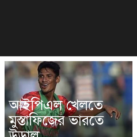
বিজ্ঞান ও প্রযুক্তি
খেলা
সংস্কৃতি
হেলথ এন্ড লাইফস্টাইল
আইপিএল খেলতে
মুস্তাফিজের ভারতে
উড়াল