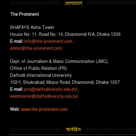
যোগাযোগ
The Prominent
SHAFIH’S Asha​ Tower​
House No: 11, Road No: 14, Dhanmondi R/A, Dhaka-1209
E-mail:
info@the-prominent.com
,
editor@the-prominent.com
​Dept. of Journalism & Mass Communication (JMC)​,
Office of Public Relation (PR)
​Daffodil International University
102/1, Shukrabad, Mirpur Road, Dhanmondi, Dhaka-1207
E-mail:
pro@daffodilvarsity.edu.bd
,
webmaster@daffodilvarsity.edu.bd
Web:
www.the-prominent.com
আর্কাইভ