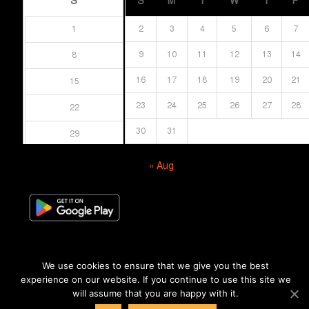
S
S
M
T
W
T
F
1
2
3
4
5
6
7
9
10
11
12
13
14
8
16
17
18
19
20
21
15
23
24
25
26
27
28
22
30
31
29
« Aug
We use cookies to ensure that we give you the best
experience on our website. If you continue to use this site we
© সর্বস্বত্ব সংরক্ষিত । এই ওয়েবসাইটের কোনো লেখা, ছবি, ভিডিও অনুমতি ছাড়া ব্যবহার
will assume that you are happy with it.
বেআইনি।
BA