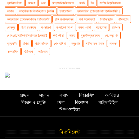
ক্যারিয়ার টিপস
গবেষণা
গুগল
চট্টগ্রাম বিশ্ববিদ্যালয়
চাকরি
চীন
জাতীয় বিশ্ববিদ্যালয়
জাপান
জাহাঙ্গীরনগর বিশ্ববিদ্যালয় (জাবি)
ড্যাফোডিল
ড্যাফোডিল ইন্টারন্যাশনাল ইউনিভার্সিটি।
ড্যাফোডিল ইন্ট্যারন্যাশনাল ইউনিভার্সিটি
ঢাকা বিশ্ববিদ্যালয়
নারী উদ্যোক্তা
নিউজিল্যান্ড
পাকিস্তান
ফেসবুক
বাংলা চলচ্চিত্র
বাংলাদেশ
বাংলাদেশ ব্যাংক
বারাক ওবামা
বার্সেলোনা
বিসিএস
বেগম রোকেয়া বিশ্ববিদ্যালয়ের (বেরোবি)
ভর্তি পরীক্ষা
ভারত
মুস্তাফিজুর রহমান
মো. সবুর খান
যুক্তরাষ্ট্র
রাশিয়া
রিয়াল মাদ্রিদ
শেখ হাসিনা
সবুর খান
সাকিব আল হাসান
সাফল্য
স্কলারশিপ
স্টার্টআপ
স্মার্টফোন
ADVERTISEMENT
প্রচ্ছদ
সংবাদ
কলাম
লিডারশিপ
ক্যারিয়ার
বিজ্ঞান ও প্রযুক্তি
খেলা
বিনোদন
লাইফস্টাইল
শিল্প-সাহিত্য
দি প্রমিনেন্ট