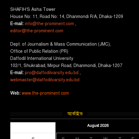
SHAFIH’S Asha​ Tower​
House No: 11, Road No: 14, Dhanmondi R/A, Dhaka-1209
E-mail:
info@the-prominent.com
,
editor@the-prominent.com
​Dept. of Journalism & Mass Communication (JMC)​,
Office of Public Relation (PR)
​Daffodil International University
102/1, Shukrabad, Mirpur Road, Dhanmondi, Dhaka-1207
E-mail:
pro@daffodilvarsity.edu.bd
,
webmaster@daffodilvarsity.edu.bd
Web:
www.the-prominent.com
আর্কাইভ
August 2026
August 2026