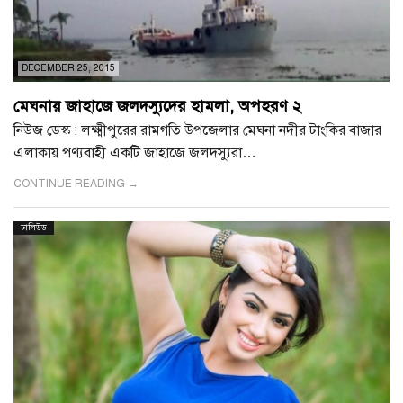
DECEMBER 25, 2015
মেঘনায় জাহাজে জলদস্যুদের হামলা, অপহরণ ২
নিউজ ডেস্ক : লক্ষ্মীপুরের রামগতি উপজেলার মেঘনা নদীর টাংকির বাজার
এলাকায় পণ্যবাহী একটি জাহাজে জলদস্যুরা…
CONTINUE READING →
ঢালিউড