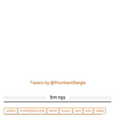
Tweets by @ProminentBangla
ট্যাগ সমুহ
অস্ট্রেলিয়া
ইসলামী বিশ্ববিদ্যালয় (ইবি)
উচ্চশিক্ষা
উদ্যোক্তা
করোনা
কানাডা
ক্যারিয়ার