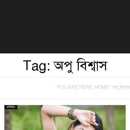
বিজ্ঞান ও প্রযুক্তি
খেলা
সংস্কৃতি
হেলথ এন্ড লাইফস্টাইল
Tag:
অপু বিশ্বাস
YOU ARE HERE:
HOME
/
অপু বিশ্বাস
ঢালিউড