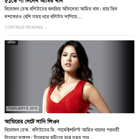
৫১তে পা দিলেন আমির খান
বিনোদন ডেস্ক বলিউডের জনপ্রিয় অভিনেতা আমির খান। প্রায় তিন
দশকেরও বেশি সময় ধরে বলিউড দাপিয়ে…
CONTINUE READING →
বলিউড
FEBRUARY 8, 2016
আমিরের সেটে সানি লিওন
বিনোদন ডেস্ক : বলিউডের মি. পার্ফেক্টশনিস্ট আমির খানের পরবর্তী
সিনেমা দাঙ্গাল। সিনেমার শুটিংয়ে ব্যস্ত সময় পার…