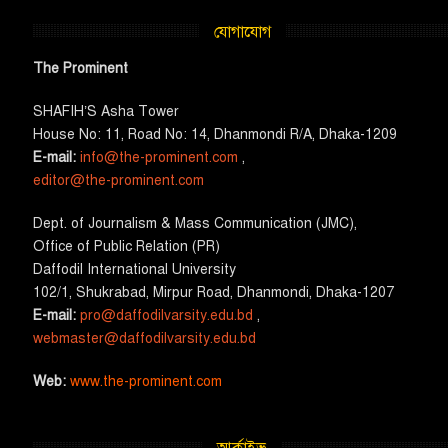
যোগাযোগ
The Prominent
SHAFIH’S Asha​ Tower​
House No: 11, Road No: 14, Dhanmondi R/A, Dhaka-1209
E-mail:
info@the-prominent.com
,
editor@the-prominent.com
​Dept. of Journalism & Mass Communication (JMC)​,
Office of Public Relation (PR)
​Daffodil International University
102/1, Shukrabad, Mirpur Road, Dhanmondi, Dhaka-1207
E-mail:
pro@daffodilvarsity.edu.bd
,
webmaster@daffodilvarsity.edu.bd
Web:
www.the-prominent.com