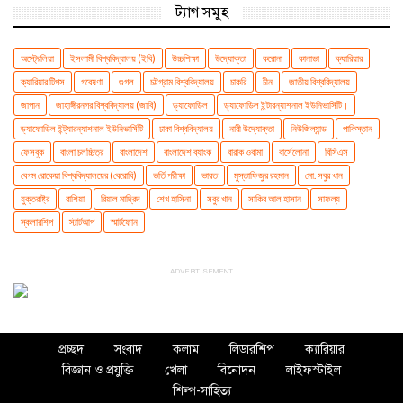
ট্যাগ সমুহ
অস্ট্রেলিয়া
ইসলামী বিশ্ববিদ্যালয় (ইবি)
উচ্চশিক্ষা
উদ্যোক্তা
করোনা
কানাডা
ক্যারিয়ার
ক্যারিয়ার টিপস
গবেষণা
গুগল
চট্টগ্রাম বিশ্ববিদ্যালয়
চাকরি
চীন
জাতীয় বিশ্ববিদ্যালয়
জাপান
জাহাঙ্গীরনগর বিশ্ববিদ্যালয় (জাবি)
ড্যাফোডিল
ড্যাফোডিল ইন্টারন্যাশনাল ইউনিভার্সিটি।
ড্যাফোডিল ইন্ট্যারন্যাশনাল ইউনিভার্সিটি
ঢাকা বিশ্ববিদ্যালয়
নারী উদ্যোক্তা
নিউজিল্যান্ড
পাকিস্তান
ফেসবুক
বাংলা চলচ্চিত্র
বাংলাদেশ
বাংলাদেশ ব্যাংক
বারাক ওবামা
বার্সেলোনা
বিসিএস
বেগম রোকেয়া বিশ্ববিদ্যালয়ের (বেরোবি)
ভর্তি পরীক্ষা
ভারত
মুস্তাফিজুর রহমান
মো. সবুর খান
যুক্তরাষ্ট্র
রাশিয়া
রিয়াল মাদ্রিদ
শেখ হাসিনা
সবুর খান
সাকিব আল হাসান
সাফল্য
স্কলারশিপ
স্টার্টআপ
স্মার্টফোন
ADVERTISEMENT
প্রচ্ছদ
সংবাদ
কলাম
লিডারশিপ
ক্যারিয়ার
বিজ্ঞান ও প্রযুক্তি
খেলা
বিনোদন
লাইফস্টাইল
শিল্প-সাহিত্য