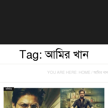
বিজ্ঞান ও প্রযুক্তি
খেলা
সংস্কৃতি
হেলথ এন্ড লাইফস্টাইল
Tag:
আমির খান
YOU ARE HERE:
HOME
/
আমির খান
বলিউড