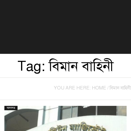
বিজ্ঞান ও প্রযুক্তি
খেলা
সংস্কৃতি
হেলথ এন্ড লাইফস্টাইল
Tag:
বিমান বাহিনী
YOU ARE HERE:
HOME
/
বিমান বাহিনী
আদালত