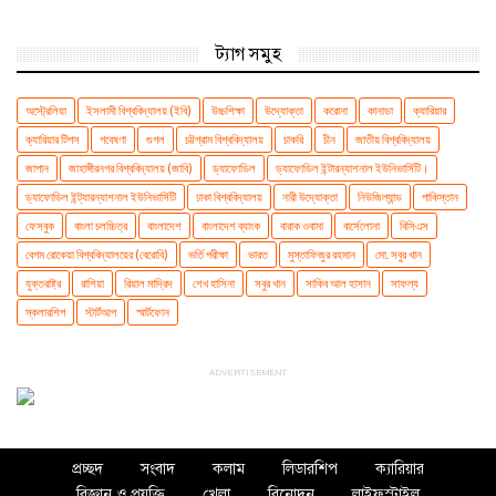
ট্যাগ সমুহ
অস্ট্রেলিয়া
ইসলামী বিশ্ববিদ্যালয় (ইবি)
উচ্চশিক্ষা
উদ্যোক্তা
করোনা
কানাডা
ক্যারিয়ার
ক্যারিয়ার টিপস
গবেষণা
গুগল
চট্টগ্রাম বিশ্ববিদ্যালয়
চাকরি
চীন
জাতীয় বিশ্ববিদ্যালয়
জাপান
জাহাঙ্গীরনগর বিশ্ববিদ্যালয় (জাবি)
ড্যাফোডিল
ড্যাফোডিল ইন্টারন্যাশনাল ইউনিভার্সিটি।
ড্যাফোডিল ইন্ট্যারন্যাশনাল ইউনিভার্সিটি
ঢাকা বিশ্ববিদ্যালয়
নারী উদ্যোক্তা
নিউজিল্যান্ড
পাকিস্তান
ফেসবুক
বাংলা চলচ্চিত্র
বাংলাদেশ
বাংলাদেশ ব্যাংক
বারাক ওবামা
বার্সেলোনা
বিসিএস
বেগম রোকেয়া বিশ্ববিদ্যালয়ের (বেরোবি)
ভর্তি পরীক্ষা
ভারত
মুস্তাফিজুর রহমান
মো. সবুর খান
যুক্তরাষ্ট্র
রাশিয়া
রিয়াল মাদ্রিদ
শেখ হাসিনা
সবুর খান
সাকিব আল হাসান
সাফল্য
স্কলারশিপ
স্টার্টআপ
স্মার্টফোন
ADVERTISEMENT
প্রচ্ছদ
সংবাদ
কলাম
লিডারশিপ
ক্যারিয়ার
বিজ্ঞান ও প্রযুক্তি
খেলা
বিনোদন
লাইফস্টাইল