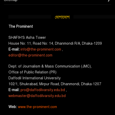
যোগাযোগ
The Prominent
SHAFIH’S Asha​ Tower​
House No: 11, Road No: 14, Dhanmondi R/A, Dhaka-1209
E-mail:
info@the-prominent.com
,
editor@the-prominent.com
​Dept. of Journalism & Mass Communication (JMC)​,
Office of Public Relation (PR)
​Daffodil International University
102/1, Shukrabad, Mirpur Road, Dhanmondi, Dhaka-1207
E-mail:
pro@daffodilvarsity.edu.bd
,
webmaster@daffodilvarsity.edu.bd
Web:
www.the-prominent.com