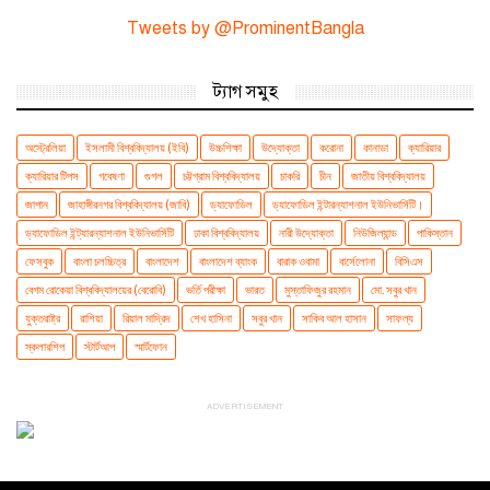
Tweets by @ProminentBangla
ট্যাগ সমুহ
অস্ট্রেলিয়া
ইসলামী বিশ্ববিদ্যালয় (ইবি)
উচ্চশিক্ষা
উদ্যোক্তা
করোনা
কানাডা
ক্যারিয়ার
ক্যারিয়ার টিপস
গবেষণা
গুগল
চট্টগ্রাম বিশ্ববিদ্যালয়
চাকরি
চীন
জাতীয় বিশ্ববিদ্যালয়
জাপান
জাহাঙ্গীরনগর বিশ্ববিদ্যালয় (জাবি)
ড্যাফোডিল
ড্যাফোডিল ইন্টারন্যাশনাল ইউনিভার্সিটি।
ড্যাফোডিল ইন্ট্যারন্যাশনাল ইউনিভার্সিটি
ঢাকা বিশ্ববিদ্যালয়
নারী উদ্যোক্তা
নিউজিল্যান্ড
পাকিস্তান
ফেসবুক
বাংলা চলচ্চিত্র
বাংলাদেশ
বাংলাদেশ ব্যাংক
বারাক ওবামা
বার্সেলোনা
বিসিএস
বেগম রোকেয়া বিশ্ববিদ্যালয়ের (বেরোবি)
ভর্তি পরীক্ষা
ভারত
মুস্তাফিজুর রহমান
মো. সবুর খান
যুক্তরাষ্ট্র
রাশিয়া
রিয়াল মাদ্রিদ
শেখ হাসিনা
সবুর খান
সাকিব আল হাসান
সাফল্য
স্কলারশিপ
স্টার্টআপ
স্মার্টফোন
ADVERTISEMENT