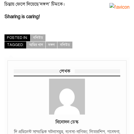
চিন্তায় ফেলে দিয়েছে‘দঙ্গল’ টিমকে।
Sharing is caring!
POSTED IN:
বলিউড
TAGGED:
আমির খান
দঙ্গল
বলিউড
লেখক
বিনোদন ডেস্ক
দি প্রমিনেন্ট সাম্প্রতিক ঘটনাসমুহ, ব্যবসা-বাণিজ্য, লিডারশিপ, গবেষণা,