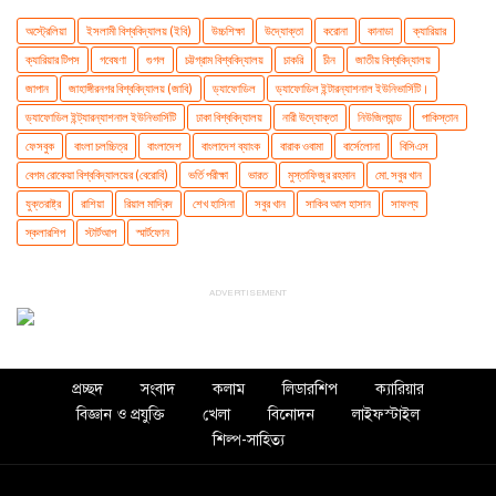
অস্ট্রেলিয়া
ইসলামী বিশ্ববিদ্যালয় (ইবি)
উচ্চশিক্ষা
উদ্যোক্তা
করোনা
কানাডা
ক্যারিয়ার
ক্যারিয়ার টিপস
গবেষণা
গুগল
চট্টগ্রাম বিশ্ববিদ্যালয়
চাকরি
চীন
জাতীয় বিশ্ববিদ্যালয়
জাপান
জাহাঙ্গীরনগর বিশ্ববিদ্যালয় (জাবি)
ড্যাফোডিল
ড্যাফোডিল ইন্টারন্যাশনাল ইউনিভার্সিটি।
ড্যাফোডিল ইন্ট্যারন্যাশনাল ইউনিভার্সিটি
ঢাকা বিশ্ববিদ্যালয়
নারী উদ্যোক্তা
নিউজিল্যান্ড
পাকিস্তান
ফেসবুক
বাংলা চলচ্চিত্র
বাংলাদেশ
বাংলাদেশ ব্যাংক
বারাক ওবামা
বার্সেলোনা
বিসিএস
বেগম রোকেয়া বিশ্ববিদ্যালয়ের (বেরোবি)
ভর্তি পরীক্ষা
ভারত
মুস্তাফিজুর রহমান
মো. সবুর খান
যুক্তরাষ্ট্র
রাশিয়া
রিয়াল মাদ্রিদ
শেখ হাসিনা
সবুর খান
সাকিব আল হাসান
সাফল্য
স্কলারশিপ
স্টার্টআপ
স্মার্টফোন
ADVERTISEMENT
প্রচ্ছদ
সংবাদ
কলাম
লিডারশিপ
ক্যারিয়ার
বিজ্ঞান ও প্রযুক্তি
খেলা
বিনোদন
লাইফস্টাইল
শিল্প-সাহিত্য