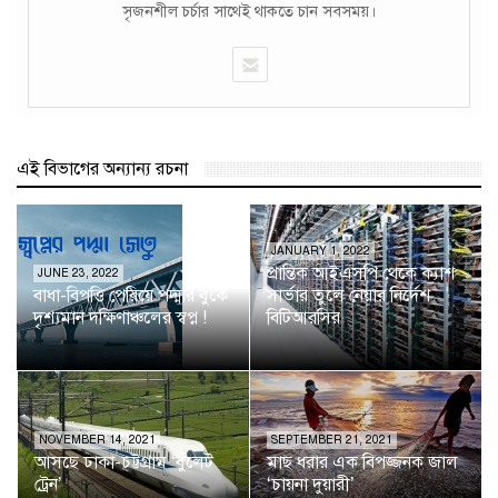
সৃজনশীল চর্চার সাথেই থাকতে চান সবসময়।
এই বিভাগের অন্যান্য রচনা
JANUARY 1, 2022
প্রান্তিক আইএসপি থেকে ক্যাশ
JUNE 23, 2022
বাধা-বিপত্তি পেরিয়ে পদ্মার বুকে
সার্ভার তুলে নেয়ার নির্দেশ
দৃশ্যমান দক্ষিণাঞ্চলের স্বপ্ন !
বিটিআরসির
NOVEMBER 14, 2021
SEPTEMBER 21, 2021
আসছে ঢাকা-চট্টগ্রাম ‘বুলেট
মাছ ধরার এক বিপজ্জনক জাল
ট্রেন’
‘চায়না দুয়ারী’