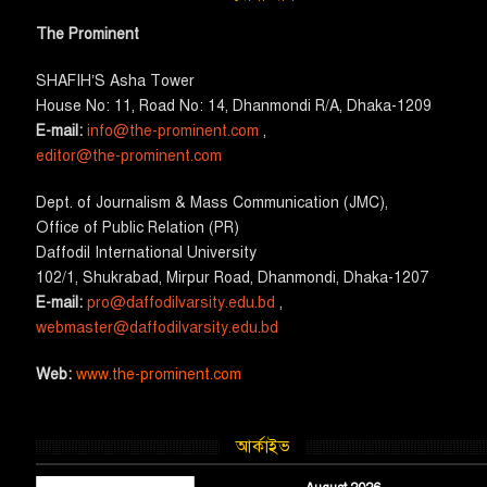
The Prominent
SHAFIH’S Asha​ Tower​
House No: 11, Road No: 14, Dhanmondi R/A, Dhaka-1209
E-mail:
info@the-prominent.com
,
editor@the-prominent.com
​Dept. of Journalism & Mass Communication (JMC)​,
Office of Public Relation (PR)
​Daffodil International University
102/1, Shukrabad, Mirpur Road, Dhanmondi, Dhaka-1207
E-mail:
pro@daffodilvarsity.edu.bd
,
webmaster@daffodilvarsity.edu.bd
Web:
www.the-prominent.com
আর্কাইভ