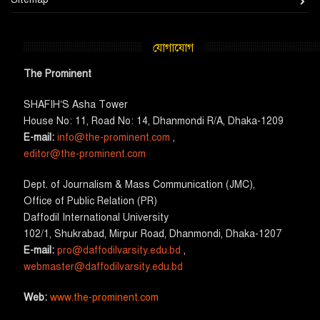
যোগাযোগ
The Prominent
SHAFIH’S Asha​ Tower​
House No: 11, Road No: 14, Dhanmondi R/A, Dhaka-1209
E-mail:
info@the-prominent.com
,
editor@the-prominent.com
​Dept. of Journalism & Mass Communication (JMC)​,
Office of Public Relation (PR)
​Daffodil International University
102/1, Shukrabad, Mirpur Road, Dhanmondi, Dhaka-1207
E-mail:
pro@daffodilvarsity.edu.bd
,
webmaster@daffodilvarsity.edu.bd
Web:
www.the-prominent.com