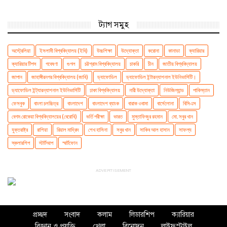
ট্যাগ সমুহ
অস্ট্রেলিয়া
ইসলামী বিশ্ববিদ্যালয় (ইবি)
উচ্চশিক্ষা
উদ্যোক্তা
করোনা
কানাডা
ক্যারিয়ার
ক্যারিয়ার টিপস
গবেষণা
গুগল
চট্টগ্রাম বিশ্ববিদ্যালয়
চাকরি
চীন
জাতীয় বিশ্ববিদ্যালয়
জাপান
জাহাঙ্গীরনগর বিশ্ববিদ্যালয় (জাবি)
ড্যাফোডিল
ড্যাফোডিল ইন্টারন্যাশনাল ইউনিভার্সিটি।
ড্যাফোডিল ইন্ট্যারন্যাশনাল ইউনিভার্সিটি
ঢাকা বিশ্ববিদ্যালয়
নারী উদ্যোক্তা
নিউজিল্যান্ড
পাকিস্তান
ফেসবুক
বাংলা চলচ্চিত্র
বাংলাদেশ
বাংলাদেশ ব্যাংক
বারাক ওবামা
বার্সেলোনা
বিসিএস
বেগম রোকেয়া বিশ্ববিদ্যালয়ের (বেরোবি)
ভর্তি পরীক্ষা
ভারত
মুস্তাফিজুর রহমান
মো. সবুর খান
যুক্তরাষ্ট্র
রাশিয়া
রিয়াল মাদ্রিদ
শেখ হাসিনা
সবুর খান
সাকিব আল হাসান
সাফল্য
স্কলারশিপ
স্টার্টআপ
স্মার্টফোন
ADVERTISEMENT
প্রচ্ছদ
সংবাদ
কলাম
লিডারশিপ
ক্যারিয়ার
বিজ্ঞান ও প্রযুক্তি
খেলা
বিনোদন
লাইফস্টাইল