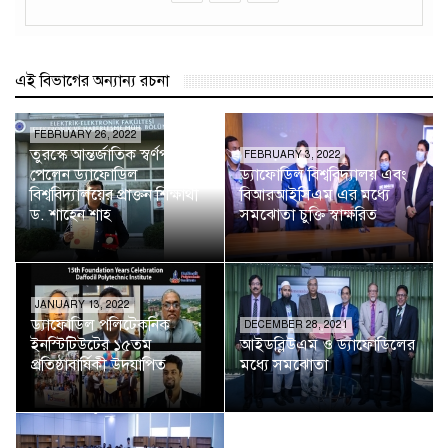
এই বিভাগের অন্যান্য রচনা
FEBRUARY 26, 2022
তুরস্কে আন্তর্জাতিক স্বর্ণপদক
FEBRUARY 3, 2022
পেলেন ড্যাফোডিল
ড্যাফোডিল বিশ্ববিদ্যালয় এবং
বিশ্ববিদ্যালয়ের প্রাক্তন শিক্ষার্থী
বিআরআইসিএম এর মধ্যে
ড. শাহেন শাহ
সমঝোতা চুক্তি স্বাক্ষরিত
JANUARY 13, 2022
ড্যাফোডিল পলিটেকনিক
DECEMBER 28, 2021
ইনস্টিটিউটের ১৫তম
আইডব্লিউএম ও ড্যাফোডিলের
প্রতিষ্ঠাবার্ষিকী উদযাপিত
মধ্যে সমঝোতা