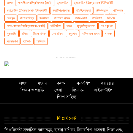
জাপান
জাহাঙ্গীরনগর বিশ্ববিদ্যালয় (জাবি)
ড্যাফোডিল
ড্যাফোডিল ইন্টারন্যাশনাল ইউনিভার্সিটি।
ড্যাফোডিল ইন্ট্যারন্যাশনাল ইউনিভার্সিটি
ঢাকা বিশ্ববিদ্যালয়
নারী উদ্যোক্তা
নিউজিল্যান্ড
পাকিস্তান
ফেসবুক
বাংলা চলচ্চিত্র
বাংলাদেশ
বাংলাদেশ ব্যাংক
বারাক ওবামা
বার্সেলোনা
বিসিএস
বেগম রোকেয়া বিশ্ববিদ্যালয়ের (বেরোবি)
ভর্তি পরীক্ষা
ভারত
মুস্তাফিজুর রহমান
মো. সবুর খান
যুক্তরাষ্ট্র
রাশিয়া
রিয়াল মাদ্রিদ
শেখ হাসিনা
সবুর খান
সাকিব আল হাসান
সাফল্য
স্কলারশিপ
স্টার্টআপ
স্মার্টফোন
ADVERTISEMENT
প্রচ্ছদ
সংবাদ
কলাম
লিডারশিপ
ক্যারিয়ার
বিজ্ঞান ও প্রযুক্তি
খেলা
বিনোদন
লাইফস্টাইল
শিল্প-সাহিত্য
দি প্রমিনেন্ট
দি প্রমিনেন্ট সাম্প্রতিক ঘটনাসমুহ, ব্যবসা-বাণিজ্য, লিডারশিপ, গবেষণা, শিক্ষা এবং