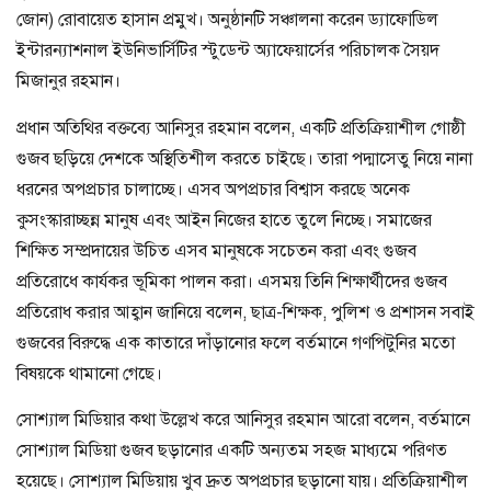
জোন) রোবায়েত হাসান প্রমুখ। অনুষ্ঠানটি সঞ্চালনা করেন ড্যাফোডিল
ইন্টারন্যাশনাল ইউনিভার্সিটির স্টুডেন্ট অ্যাফেয়ার্সের পরিচালক সৈয়দ
মিজানুর রহমান।
প্রধান অতিথির বক্তব্যে আনিসুর রহমান বলেন, একটি প্রতিক্রিয়াশীল গোষ্ঠী
গুজব ছড়িয়ে দেশকে অস্থিতিশীল করতে চাইছে। তারা পদ্মাসেতু নিয়ে নানা
ধরনের অপপ্রচার চালাচ্ছে। এসব অপপ্রচার বিশ্বাস করছে অনেক
কুসংস্কারাচ্ছন্ন মানুষ এবং আইন নিজের হাতে তুলে নিচ্ছে। সমাজের
শিক্ষিত সম্প্রদায়ের উচিত এসব মানুষকে সচেতন করা এবং গুজব
প্রতিরোধে কার্যকর ভূমিকা পালন করা। এসময় তিনি শিক্ষার্থীদের গুজব
প্রতিরোধ করার আহ্বান জানিয়ে বলেন, ছাত্র-শিক্ষক, পুলিশ ও প্রশাসন সবাই
গুজবের বিরুদ্ধে এক কাতারে দাঁড়ানোর ফলে বর্তমানে গণপিটুনির মতো
বিষয়কে থামানো গেছে।
সোশ্যাল মিডিয়ার কথা উল্লেখ করে আনিসুর রহমান আরো বলেন, বর্তমানে
সোশ্যাল মিডিয়া গুজব ছড়ানোর একটি অন্যতম সহজ মাধ্যমে পরিণত
হয়েছে। সোশ্যাল মিডিয়ায় খুব দ্রুত অপপ্রচার ছড়ানো যায়। প্রতিক্রিয়াশীল