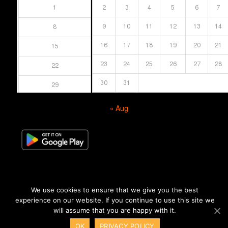
1
2
3
4
5
6
7
9
10
11
12
13
14
8
16
17
18
19
20
21
15
23
24
25
26
27
28
22
30
31
29
« Aug
We use cookies to ensure that we give you the best
© সর্বস্বত্ব সংরক্ষিত । এই ওয়েবসাইটের কোনো লেখা, ছবি, ভিডিও অনুমতি ছাড়া ব্যবহার
experience on our website. If you continue to use this site we
বেআইনি।
will assume that you are happy with it.
BA
OK
PRIVACY POLICY