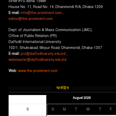
SHAFIH’S Asha​ Tower​
House No: 11, Road No: 14, Dhanmondi R/A, Dhaka-1209
E-mail:
info@the-prominent.com
,
editor@the-prominent.com
​Dept. of Journalism & Mass Communication (JMC)​,
Office of Public Relation (PR)
​Daffodil International University
102/1, Shukrabad, Mirpur Road, Dhanmondi, Dhaka-1207
E-mail:
pro@daffodilvarsity.edu.bd
,
webmaster@daffodilvarsity.edu.bd
Web:
www.the-prominent.com
আর্কাইভ
August 2026
August 2026
S
S
M
T
W
T
F