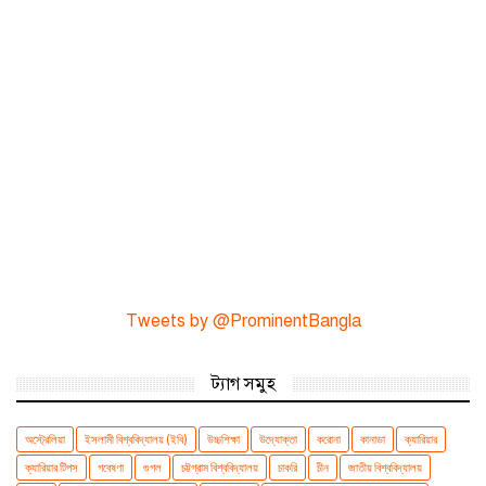
Tweets by @ProminentBangla
ট্যাগ সমুহ
অস্ট্রেলিয়া
ইসলামী বিশ্ববিদ্যালয় (ইবি)
উচ্চশিক্ষা
উদ্যোক্তা
করোনা
কানাডা
ক্যারিয়ার
ক্যারিয়ার টিপস
গবেষণা
গুগল
চট্টগ্রাম বিশ্ববিদ্যালয়
চাকরি
চীন
জাতীয় বিশ্ববিদ্যালয়